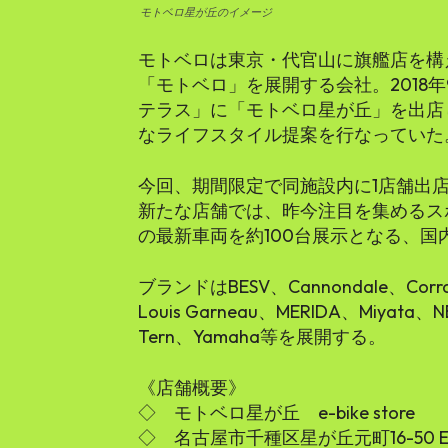
モトベロ星が丘のイメージ
モトベロは東京・代官山に旗艦店を構
「モトベロ」を展開する会社。2018
テラス」に「モトベロ星が丘」を出店
なライフスタイル提案を行なっていた
今回、期間限定で同施設内に1店舗出
新たな店舗では、昨今注目を集めるスポー
の最新車両を約100台展示となる、国内最大
ブランドはBESV、Cannondale、Corra
Louis Garneau、MERIDA、Miyata、N
Tern、Yamaha等を展開する。
《店舗概要》
◇ モトベロ星が丘 e-bike store
◇ 名古屋市千種区星が丘元町16-50 EA