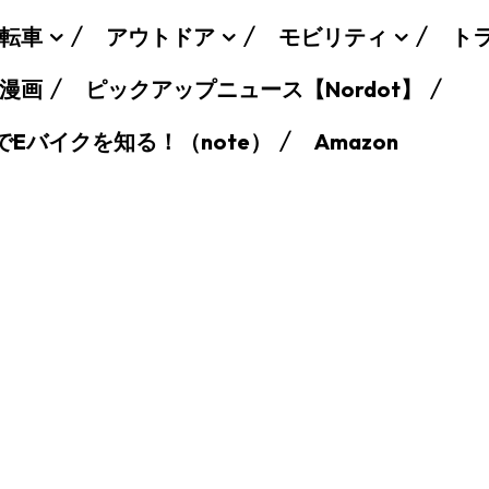
転車
アウトドア
モビリティ
ト
漫画
ピックアップニュース【Nordot】
でEバイクを知る！（note）
Amazon