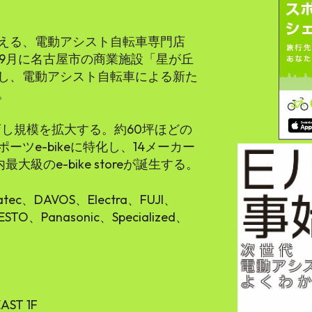
える、電動アシスト自転車専門店
年9月に名古屋市の商業施設「星が丘
し、電動アシスト自転車による新た
。
店し規模を拡大する。約60坪ほどの
ツe-bikeに特化し、14メーカー
級のe-bike storeが誕生する。
tec、DAVOS、Electra、FUJI、
ESTO、Panasonic、Specialized、
ST 1F