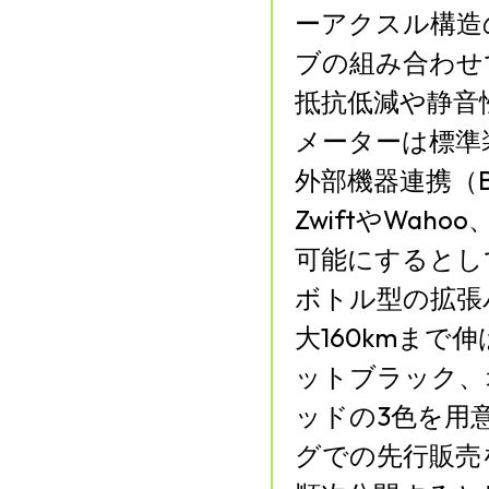
ーアクスル構造
ブの組み合わせで
抵抗低減や静音
メーターは標準
外部機器連携（Bl
ZwiftやWaho
可能にするとし
ボトル型の拡張
大160kmま
ットブラック、
ッドの3色を用
グでの先行販売