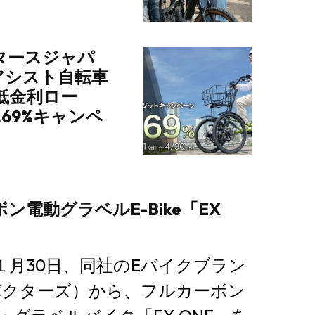
タースジャパ
アシスト自転車
」で低金利ロー
.69%キャンペ
ーボン電動グラベルE-Bike「EX
は１月30日、同社のEバイクブラン
（バクターズ）から、フルカーボン