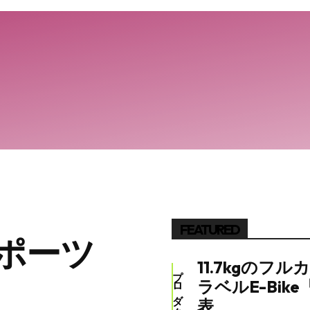
SEARCH...
FEATURED
ポーツ
11.7kgのフ
プロダクト
ラベルE-Bike
表