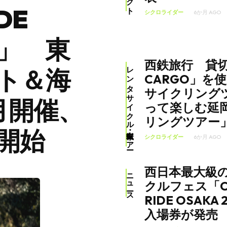
DE
シクロライダー
6か月 AGO
26」 東
西鉄旅行 貸切
レンタサイクル・自転車ツアー
ト＆海
CARGO」を
サイクリング
月開催、
って楽しむ延
リングツアー
開始
シクロライダー
6か月 AGO
西日本最大級
ニュース
クルフェス「CY
RIDE OSAKA
入場券が発売