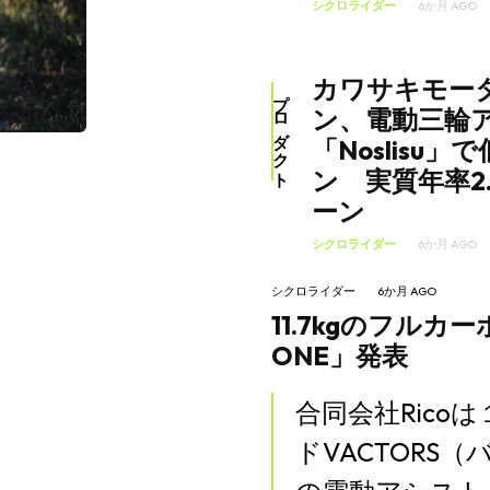
シクロライダー
6か月 AGO
カワサキモー
プロダクト
ン、電動三輪
「Noslisu
ン 実質年率2
ーン
シクロライダー
6か月 AGO
シクロライダー
6か月 AGO
11.7kgのフルカ
ONE」発表
合同会社Rico
ドVACTORS