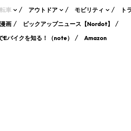
転車
アウトドア
モビリティ
ト
漫画
ピックアップニュース【Nordot】
でEバイクを知る！（note）
Amazon