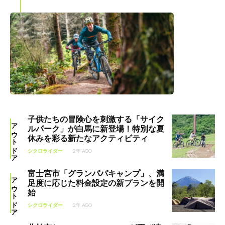
子供たちの冒険心を刺激する「サイク
アウトドア
ルパーク」が白馬に新登場！特別な夏
休みを彩る新たなアクティビティ
シクロライダー
2年 AGO
富士宮市「グランパパキャンプ」、満
アウトドア
足度に応じた料金設定の新プランを開
始
シクロライダー
2年 AGO