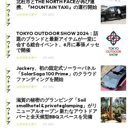
北杜市とTHE NORTH FACEが再び連
アウトドア
携、『MOUNTAIN TAXI』の運行開始
シクロライダー
2年 AGO
TOKYO OUTDOOR SHOW 2024：話
アウトドア
題のブランドと最新アイテムが一堂に
会する総合イベント、6月に幕張メッセ
で開催
シクロライダー
2年 AGO
Jackery、初の固定式ソーラーパネル
アウトドア
「SolarSaga 100 Prime」のクラウド
ファンディングを開始
シクロライダー
2年 AGO
滋賀の秘密のグランピング「Soil
アウトドア
smallhotel & privateglamping」がリ
ニューアルオープン 新たなアウトドア
バーと全天候型BBQスペースを完備
シクロライダー
2年 AGO