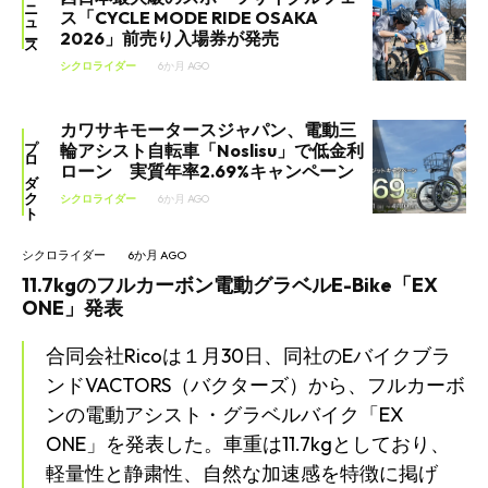
ニュース
ス「CYCLE MODE RIDE OSAKA
2026」前売り入場券が発売
シクロライダー
6か月 AGO
カワサキモータースジャパン、電動三
プロダクト
輪アシスト自転車「Noslisu」で低金利
ローン 実質年率2.69%キャンペーン
シクロライダー
6か月 AGO
シクロライダー
6か月 AGO
11.7kgのフルカーボン電動グラベルE-Bike「EX
ONE」発表
合同会社Ricoは１月30日、同社のEバイクブラ
ンドVACTORS（バクターズ）から、フルカーボ
ンの電動アシスト・グラベルバイク「EX
ONE」を発表した。車重は11.7kgとしており、
軽量性と静粛性、自然な加速感を特徴に掲げ