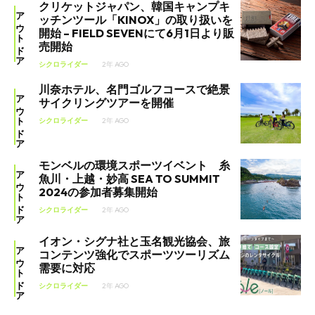
クリケットジャパン、韓国キャンプキ
アウトドア
ッチンツール「KINOX」の取り扱いを
開始 – FIELD SEVENにて6月1日より販
売開始
シクロライダー
2年 AGO
川奈ホテル、名門ゴルフコースで絶景
アウトドア
サイクリングツアーを開催
シクロライダー
2年 AGO
モンベルの環境スポーツイベント 糸
アウトドア
魚川・上越・妙高 SEA TO SUMMIT
2024の参加者募集開始
シクロライダー
2年 AGO
イオン・シグナ社と玉名観光協会、旅
アウトドア
コンテンツ強化でスポーツツーリズム
需要に対応
シクロライダー
2年 AGO