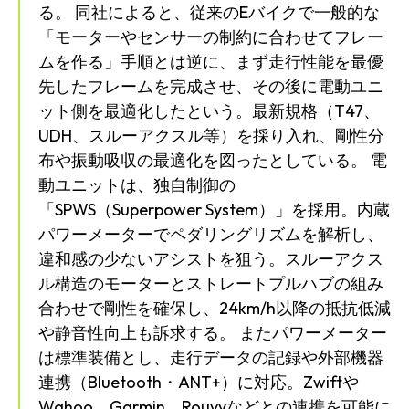
る。 同社によると、従来のEバイクで一般的な
「モーターやセンサーの制約に合わせてフレー
ムを作る」手順とは逆に、まず走行性能を最優
先したフレームを完成させ、その後に電動ユニ
ット側を最適化したという。最新規格（T47、
UDH、スルーアクスル等）を採り入れ、剛性分
布や振動吸収の最適化を図ったとしている。 電
動ユニットは、独自制御の
「SPWS（Superpower System）」を採用。内蔵
パワーメーターでペダリングリズムを解析し、
違和感の少ないアシストを狙う。スルーアクス
ル構造のモーターとストレートプルハブの組み
合わせで剛性を確保し、24km/h以降の抵抗低減
や静音性向上も訴求する。 またパワーメーター
は標準装備とし、走行データの記録や外部機器
連携（Bluetooth・ANT+）に対応。Zwiftや
Wahoo、Garmin、Rouvyなどとの連携を可能に