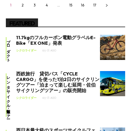
1
2
3
4
…
15
16
17
FEATURED
11.7kgのフルカーボン電動グラベルE-
プロダクト
Bike「EX ONE」発表
シクロライダー
6か月 AGO
西鉄旅行 貸切バス「CYCLE
レンタサイクル・自転車ツアー
SEARCH...
CARGO」を使った1泊2日のサイクリン
グツアー「泊まって楽しむ延岡・佐伯
サイクリングツアー」の販売開始
シクロライダー
6か月 AGO
西日本最大級のスポーツサイクルフェ