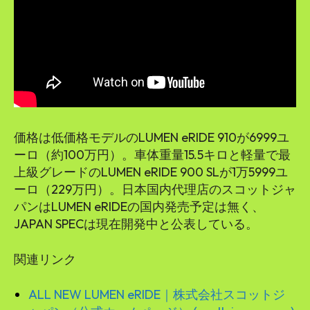
価格は低価格モデルのLUMEN eRIDE 910が6999ユ
ーロ（約100万円）。車体重量15.5キロと軽量で最
上級グレードのLUMEN eRIDE 900 SLが1万5999ユ
ーロ（229万円）。日本国内代理店のスコットジャ
パンはLUMEN eRIDEの国内発売予定は無く、
JAPAN SPECは現在開発中と公表している。
関連リンク
ALL NEW LUMEN eRIDE｜株式会社スコットジ