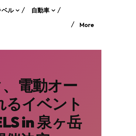
ラベル
自動車
More
ク、電動オー
れるイベント
LS in 泉ヶ岳