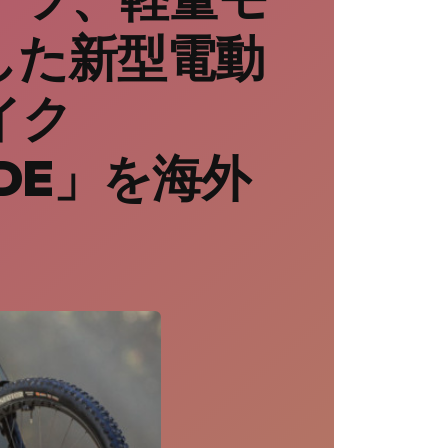
した新型電動
イク
RIDE」を海外