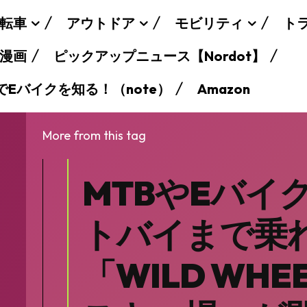
転車
アウトドア
モビリティ
ト
漫画
ピックアップニュース【Nordot】
でEバイクを知る！（note）
Amazon
More from this tag
MTBやEバイ
トバイまで乗
「WILD WHEE