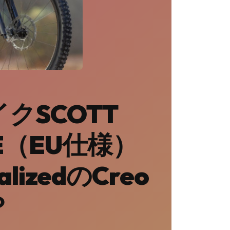
クSCOTT
IDE（EU仕様）
lizedのCreo
？