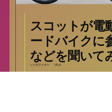
スコットが電
ードバイクに
などを聞いて
シクロライダー
1月 21