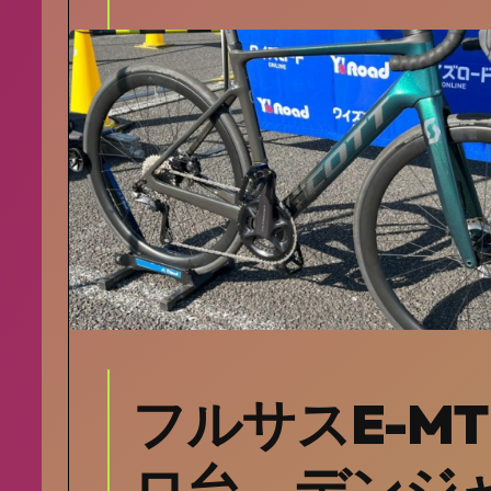
フルサスE-MT
ロ台 デンジ