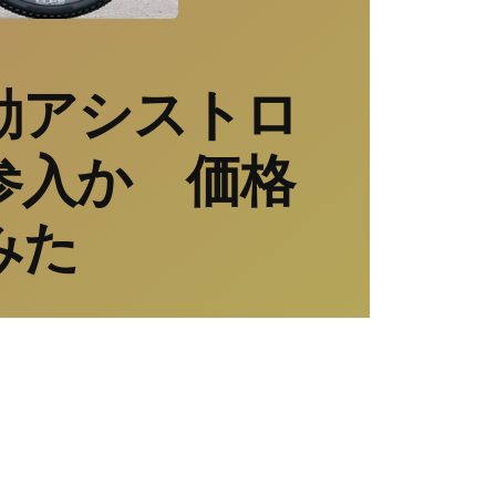
動アシストロ
参入か 価格
みた