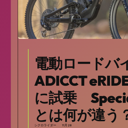
電動ロードバイ
ADICCT eR
に試乗 Specia
とは何が違う
シクロライダー
11月 28