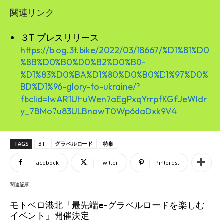
関連リンク
３T プレスリリース
https://blog.3t.bike/2022/03/18667/%D1%81%D0
%BB%D0%B0%D0%B2%D0%B0-
%D1%83%D0%BA%D1%80%D0%B0%D1%97%D0%
BD%D1%96-glory-to-ukraine/?
fbclid=IwAR1UHuWen7aEgPxqYrrpfKGfJeWIdr
y_7BMo7u83ULBnowT0Wp6daDxk9V4
TAGS
3T
グラベルロード
特集
Facebook
Twitter
Pinterest
関連記事
モトベロ港北「最先端e-グラベルロードを楽しむ
イベント」開催決定