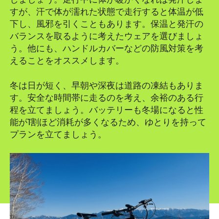
すが、汗で体が濡れた状態で走行すると体温が低
下し、風邪を引くこともあります。保温と発汗の
バランスを取るように考えたウェアを選びましょ
う。他にも、ハンドルカバーなどの防風対策を考
えることをオススメします。
冬は日が短く、早朝や深夜は道路の凍結もありま
す。安全な時間帯に走るのを考え、余裕のある行
程を立てましょう。バッテリーも冬場になると性
能が1割ほど消耗が多くなるため、ゆとりを持って
プランを立てましょう。