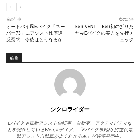
前の記事
次の記事
オートバイ風Eバイク「スー
ESR VENTI ESR初の折りた
パー73」にアシスト比率違
たみEバイクの実力を先行チ
反疑惑 今後はどうなるか
ェック
編集
シクロライダー
Eバイクや電動アシスト自転車、自動車、アクティビティな
どを紹介しているWebメディア。「Eバイク事始め 次世代電
動アシスト自動車がよくわかる本」が好評発売中。