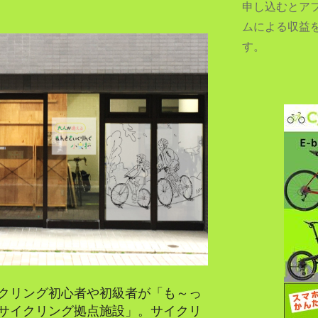
申し込むとア
ムによる収益
す。
SEARCH...
クリング初心者や初級者が「も～っ
サイクリング拠点施設」。サイクリ