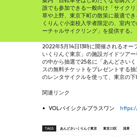
案内「自転車をはじめたくなる購入ツアー
誰でも参加できる一般向け「サイクリン
草や上野、東京下町の散策に最適でき
くりんぐ小楽校入学者限定の、室内で
ーチャルサイクリング」を提供する。
2022年5月14日13時に開催される
いくりんぐ東京」の施設ガイドツアー
の中から抽選で25名に「あんどさい
スの無料チケットをプレゼントする抽
のレンタサイクルを使って、東京の下
関連リンク
VOLバイシクルプラスワン
https:
TAGS
あんどさいくりんぐ東京
東京23区
浅草