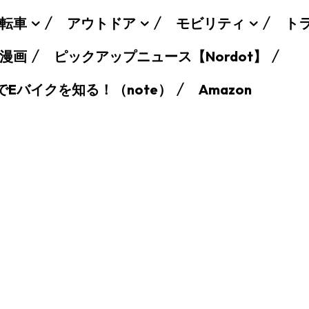
転車
アウトドア
モビリティ
ト
漫画
ピックアップニュース【Nordot】
でEバイクを知る！（note）
Amazon