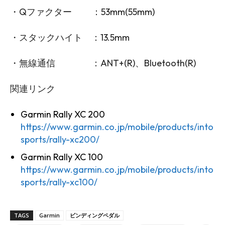
・Qファクター ：53mm(55mm)
・スタックハイト ：13.5mm
・無線通信 ：ANT+(R)、Bluetooth(R)
関連リンク
Garmin Rally XC 200
https://www.garmin.co.jp/mobile/products/into
sports/rally-xc200/
Garmin Rally XC 100
https://www.garmin.co.jp/mobile/products/into
sports/rally-xc100/
TAGS
Garmin
ビンディングペダル