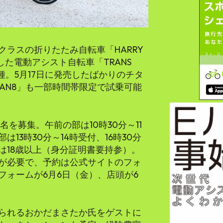
ラスの折りたたみ自転車「HARRY
特化した電動アシスト自転車「TRANS
5車種。5月17日に発売したばかりのチタ
TITAN8」も一部時間帯限定で試乗可能
を募集。午前の部は10時30分～11
は13時30分～14時受付、16時30分
は18歳以上（身分証明書要持参）。
が必要で、予約は公式サイトのフォ
フォームが6月6日（金）、店頭が6
られるおかだまさたか氏をゲストに