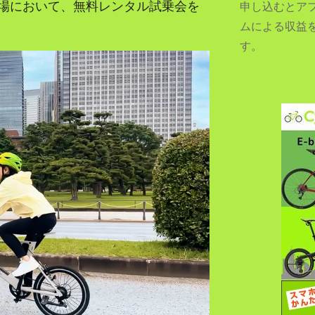
場において、無料レンタル試乗会を
申し込むとア
ムによる収益
す。
SEARCH...