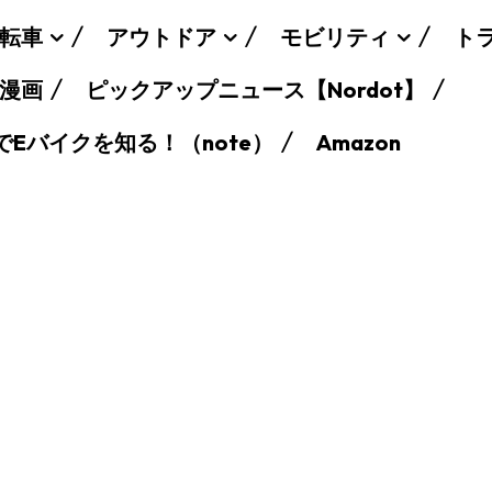
転車
アウトドア
モビリティ
ト
漫画
ピックアップニュース【Nordot】
でEバイクを知る！（note）
Amazon