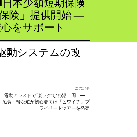
BI日本少額短期保険
e保険」提供開始 ―
の安心をサポート
駆動システムの改
次の記事
電動アシストで“楽ラク”びわ湖一周 ―
滋賀・輪な道が初心者向け「ビワイチ」プ
ライベートツアーを発売