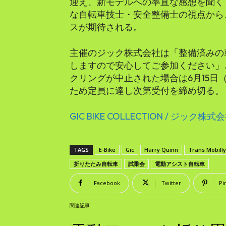
迎え、新モデルへの率直な感想を聞く
な自転車技士・安全整備士の視点から
スが期待される。
主催のジック株式会社は「整備済みの
しますので安心してご参加ください」
クリングが中止された場合は6月15日
ため定員に達し次第受付を締め切る。
GIC BIKE COLLECTION / ジック株式
TAGS
E-Bike
Gic
Harry Quinn
Trans Mobilly
折りたたみ自転車
試乗会
電動アシスト自転車
Facebook
Twitter
Pi
関連記事