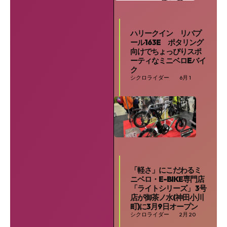
ハリークイン リバプ
ール163E ポタリング
向けでちょっぴりスポ
ーティなミニベロEバイ
ク
シクロライダー
6月 1
「軽さ」にこだわるミ
ニベロ・E-BIKE専門店
「ライトシリーズ」 3号
店が御茶ノ水(神田小川
町)に3月9日オープン
シクロライダー
2月 20