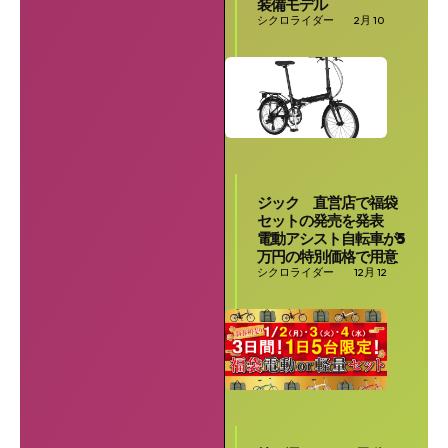
装備モデル
シクロライダー
2月 10
ジック 直営店で福袋
セットの発売を発表
電動アシスト自転車が5
万円の特別価格で用意
シクロライダー
12月 12