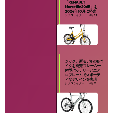
「RENAULT
Marseille206E」を
2024年10月に発売
シクロライダー
8月 27
ジック、新モデルのEバ
イクを発売 フレーム一
体型バッテリーとエア
ロフレームでスポーテ
ィなデザインを実現
シクロライダー
6月 11