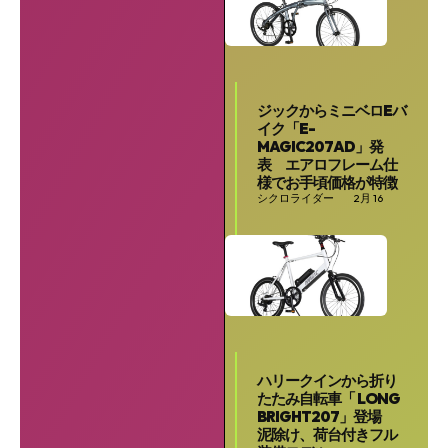
ジックからミニベロEバ
イク「E-
MAGIC207AD」発
表 エアロフレーム仕
様でお手頃価格が特徴
シクロライダー
2月 16
ハリークインから折り
たたみ自転車「 LONG
BRIGHT207」登場
泥除け、荷台付きフル