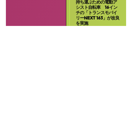
持ち運ぶための電動ア
シスト自転車 16イン
チの「トランスモバイ
リーNEXT 163」が改良
を実施
シクロライダー
12月 1
ジック 20インチ最軽
量クラスの電動アシス
ト自転車 「TRANS
MOBILLY NEXT206」
と輪行袋をセットにし
た「旅にでよう！輪行
セットII(電動)」発売
シクロライダー
5月 17