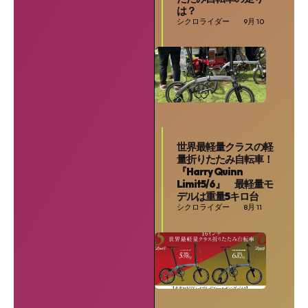
は？
シクロライダー
9月 10
世界最軽量クラスの軽
量折りたたみ自転車！
『Harry Quinn
Limit5/6』 最軽量モ
デルは重量5キロ台
シクロライダー
8月 11