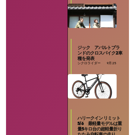
ジック アバルトブラ
ンドのクロスバイク2車
種を発表
シクロライダー
9月 25
ハリークイン リミット
5/6 最軽量モデルは重
量5キロ台の超軽量折り
SEARCH...
たたみ自転車の走り