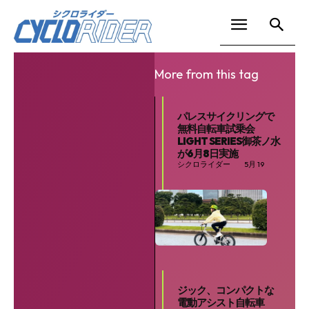
More from this tag
パレスサイクリングで
無料自転車試乗会
LIGHT SERIES御茶ノ水
が6月8日実施
シクロライダー
5月 19
ジック、コンパクトな
電動アシスト自転車