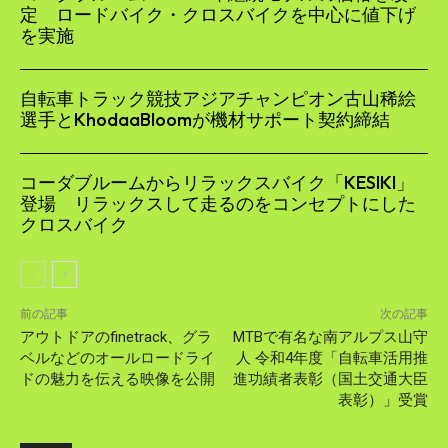
定 ロードバイク・クロスバイクを中心に値下げ
を実施
自転車​トラック競技アジアチャンピオン古山稀絵
選手とKhodaaBloomが機材サポート契約締結
コーダブルームからリラックスバイク「KESIKI」
登場 リラックスして走るのをコンセプトにした
クロスバイク
前の記事
次の記事
アウトドアのfinetrack、グラ
MTBで有名な南アルプス⼭守
ベルなどのオールロードライ
⼈ 令和4年度「自転車活用推
ドの魅力を伝える映像を公開
進功績者表彰（国土交通大臣
表彰）」受賞