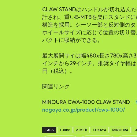
CLAW STANDはハンドルが切れ込
計され、重いE-MTBを楽にスタンド
構造を採用。シーソー部と反対側のタイ
ホイールサイズに応じて位置の切り替
パクトに収納ができる。
最大展開サイは幅480x長さ780x高さ
インチから29インチ。推奨タイヤ幅は2.
円（税込）。
関連リンク
MINOURA CWA-1000 CLAW STAND
nagoya.co.jp/product/cws-1000/
TAGS
E-Bike
e-MTB
FUKAYA
MINOURA