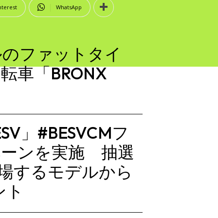
nterest
WhatsApp
ルのファットタイ
転車「BRONX
ESV」#BESVCMフ
ペーンを実施 抽選
登場するモデルから
ント