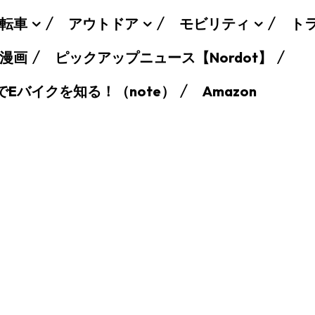
転車
アウトドア
モビリティ
ト
漫画
ピックアップニュース【Nordot】
でEバイクを知る！（note）
Amazon