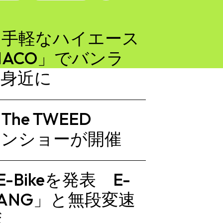
、手軽なハイエース
HACO」でバンラ
り身近に
e TWEED
ョンショーが開催
-Bikeを発表 E-
FANG」と無段変速
ボ