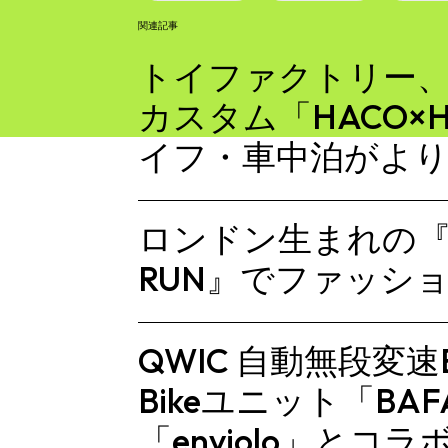
関連記事
トイファクトリー
カスタム「HACO×
イフ・車中泊がよ
ロンドン生まれの『Th
RUN』でファッシ
QWIC 自動無段変速E
Bikeユニット「BA
「enviolo」とコラ