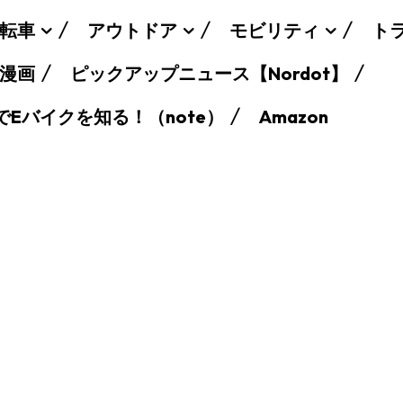
転車
アウトドア
モビリティ
ト
漫画
ピックアップニュース【Nordot】
でEバイクを知る！（note）
Amazon