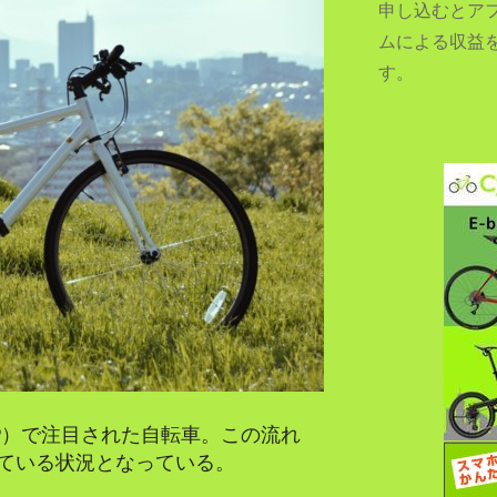
申し込むとア
ムによる収益
す。
SEARCH...
19）で注目された自転車。この流れ
ている状況となっている。