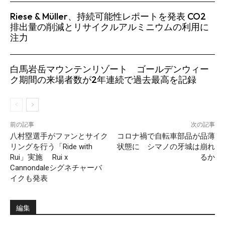
Riese & Müller、持続可能性レポートを発表 CO2
排出量の削減とリサイクルアルミニウムの利用に
注力
白馬岩岳マウンテンリゾート ゴールデンウィー
ク期間の来場者数が2年連続で過去最高を記録
前の記事
次の記事
八村塁選手がファンとサイク
コロナ禍で自転車部品が品薄
リングを行う「Ride with
状態に シマノの牙城は崩れ
Rui」実施 Rui x
るか
Cannondaleシグネチャーバ
イクも発表
編集