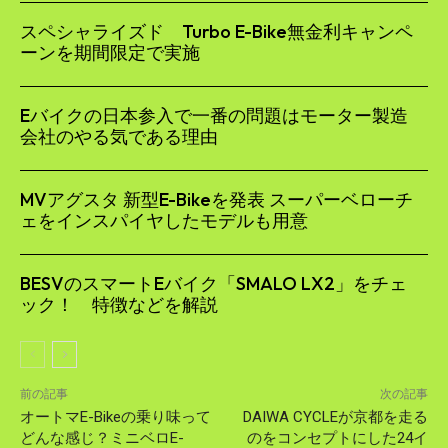
スペシャライズド Turbo E-Bike無金利キャンペ
ーンを期間限定で実施
Eバイクの日本参入で一番の問題はモーター製造
会社のやる気である理由
MVアグスタ 新型E-Bikeを発表 スーパーベローチ
ェをインスパイヤしたモデルも用意
BESVのスマートEバイク「SMALO LX2」をチェ
ック！ 特徴などを解説
前の記事
次の記事
オートマE-Bikeの乗り味って
DAIWA CYCLEが京都を走る
どんな感じ？ミニベロE-
のをコンセプトにした24イ