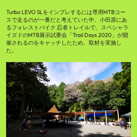
Turbo LEVO SLをインプレするには専用MTBコー
スで走るのが一番だと考えていた中、小田原にあ
るフォレストバイク 忍者トレイルで、スペシャラ
イズドのMTB展示試乗会「Trail Days 2020」が開
催されるのをキャッチしたため、取材を実施し
た。