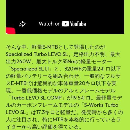
そんな中、軽量E-MTBとして登場したのが
Specialized Turbo LEVO SL。定格出力不明、最大
出力240W、最大トルク35Nmの軽量モーター
「Specialized SL1.1」と、320Whの重量2キロ以下
の軽量バッテリーを組み合わせ、一般的なフルサ
スE-MTBでは驚異的な車体重量20キロ以下を実
現。一番低価格モデルのアルミフレームモデル
「Turbo LEVO SL COMP」が19.5キロ。最軽量モデ
ルのカーボンフレームモデルの「S-Works Turbo
LEVO SL」は17.3キロと軽量だ。発売時から多くの
人に注目され、特にMTBを本格的に行っているラ
イダーから高い評価を得ている。