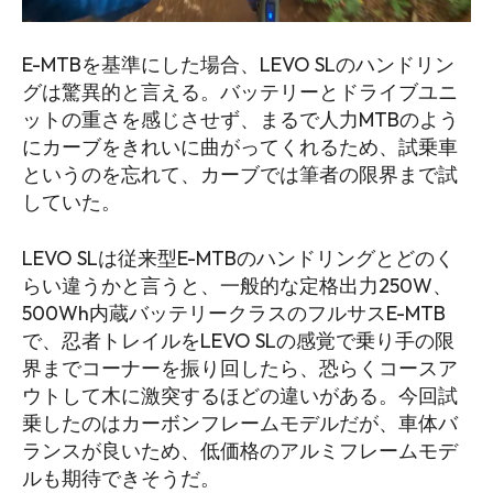
E-MTBを基準にした場合、LEVO SLのハンドリン
グは驚異的と言える。バッテリーとドライブユニ
ットの重さを感じさせず、まるで人力MTBのよう
にカーブをきれいに曲がってくれるため、試乗車
というのを忘れて、カーブでは筆者の限界まで試
していた。
LEVO SLは従来型E-MTBのハンドリングとどのく
らい違うかと言うと、一般的な定格出力250W、
500Wh内蔵バッテリークラスのフルサスE-MTB
で、忍者トレイルをLEVO SLの感覚で乗り手の限
界までコーナーを振り回したら、恐らくコースア
ウトして木に激突するほどの違いがある。今回試
乗したのはカーボンフレームモデルだが、車体バ
ランスが良いため、低価格のアルミフレームモデ
ルも期待できそうだ。