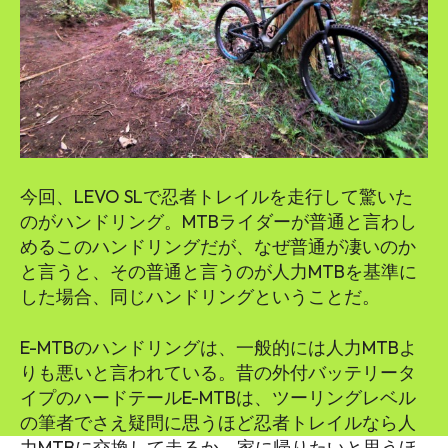
今回、LEVO SLで忍者トレイルを走行して驚いた
のがハンドリング。MTBライダーが普通と言わし
めるこのハンドリングだが、なぜ普通が凄いのか
と言うと、その普通と言うのが人力MTBを基準に
した場合、同じハンドリングということだ。
E-MTBのハンドリングは、一般的には人力MTBよ
りも悪いと言われている。昔の外付バッテリータ
イプのハードテールE-MTBは、ツーリングレベル
の筆者でさえ疑問に思うほど忍者トレイルなら人
力MTBに交換して走るか、家に帰りたいと思うほ