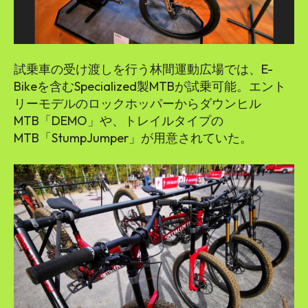
試乗車の受け渡しを行う林間運動広場では、E-
Bikeを含むSpecialized製MTBが試乗可能。エント
リーモデルのロックホッパーからダウンヒル
MTB「DEMO」や、トレイルタイプの
MTB「StumpJumper」が用意されていた。