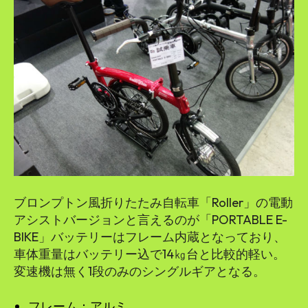
ブロンプトン風折りたたみ自転車「Roller」の電動
アシストバージョンと言えるのが「PORTABLE E-
BIKE」バッテリーはフレーム内蔵となっており、
車体重量はバッテリー込で14㎏台と比較的軽い。
変速機は無く1段のみのシングルギアとなる。
フレーム：アルミ