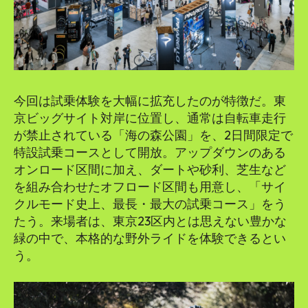
今回は試乗体験を大幅に拡充したのが特徴だ。東
京ビッグサイト対岸に位置し、通常は自転車走行
が禁止されている「海の森公園」を、2日間限定で
特設試乗コースとして開放。アップダウンのある
オンロード区間に加え、ダートや砂利、芝生など
を組み合わせたオフロード区間も用意し、「サイ
クルモード史上、最長・最大の試乗コース」をう
たう。来場者は、東京23区内とは思えない豊かな
緑の中で、本格的な野外ライドを体験できるとい
う。