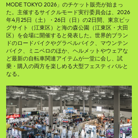
MODE TOKYO 2026」のチケット販売が始まっ
た。主催するサイクルモード実行委員会は、2026
年4月25日（土）・26日（日）の2日間、東京ビッ
グサイト（江東区）と海の森公園（江東区・大田
区）を会場に開催すると発表した。世界的ブラン
ドのロードバイクやグラベルバイク、マウンテン
バイク、ミニベロのほか、ヘルメットやウェアな
ど最新の自転車関連アイテムが一堂に会し、試
乗・購入の両方を楽しめる大型フェスティバルと
なる。