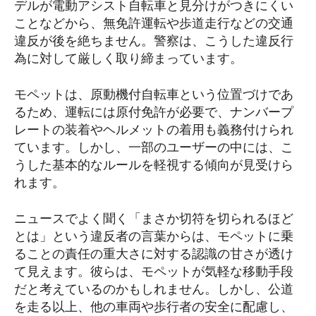
デルが電動アシスト自転車と見分けがつきにくい
ことなどから、無免許運転や歩道走行などの交通
違反が後を絶ちません。警察は、こうした違反行
為に対して厳しく取り締まっています。
モペットは、原動機付自転車という位置づけであ
るため、運転には原付免許が必要で、ナンバープ
レートの装着やヘルメットの着用も義務付けられ
ています。しかし、一部のユーザーの中には、こ
うした基本的なルールを軽視する傾向が見受けら
れます。
ニュースでよく聞く「まさか切符を切られるほど
とは」という違反者の言葉からは、モペットに乗
ることの責任の重大さに対する認識の甘さが透け
て見えます。彼らは、モペットが気軽な移動手段
だと考えているのかもしれません。しかし、公道
を走る以上、他の車両や歩行者の安全に配慮し、