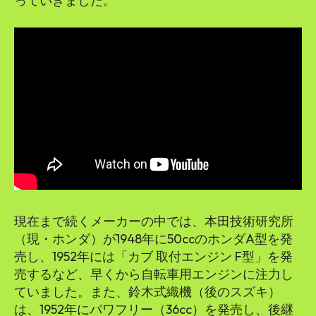
っていきました。
現在まで続くメーカーの中では、本田技術研究所
（現・ホンダ）が1948年に50ccのホンダA型を発
売し、1952年には「カブ 取付エンジン F型」を発
売するなど、早くから自転車用エンジンに注力し
ていました。また、鈴木式織機（後のスズキ）
は、1952年にパワフリー（36cc）を発売し、後継