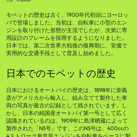
出典：Wikipedia
モペットの歴史は古く、1900年代初頭にヨーロッ
パで登場しました。当初は、自転車に小型のエン
ジンを取り付けた形態が主流でしたが、次第に専
用設計のフレームを採用するようになりました。
日本では、第二次世界大戦後の復興期に、安価で
実用的な交通手段として普及し始めました。
日本でのモペットの歴史
日本におけるオートバイの歴史は、1898年に柴義
彦がアメリカから輸入し、組み立てて製作した車
両の写真が最古の記録として残されています。し
かし、日本の純国産オートバイ第一号として広く
認識されているのは、1909年に島津楢蔵によって
製作された「NS号」です。このNS号は、400ccの
4ストローク単気筒エンジンを自転車をベースに製