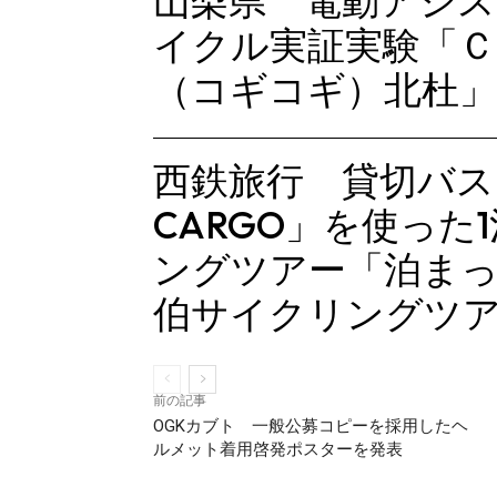
山梨県 電動アシ
イクル実証実験「Ｃ
（コギコギ）北杜」
西鉄旅行 貸切バス「
CARGO」を使った
ングツアー「泊ま
伯サイクリングツ
前の記事
OGKカブト 一般公募コピーを採用したヘ
ルメット着用啓発ポスターを発表