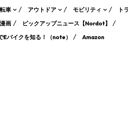
転車
アウトドア
モビリティ
ト
漫画
ピックアップニュース【Nordot】
でEバイクを知る！（note）
Amazon