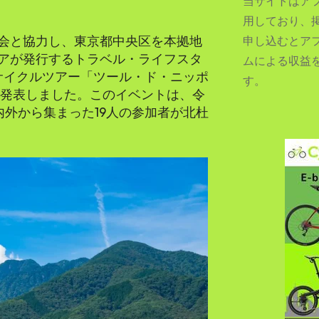
当サイトはア
用しており、
会と協力し、東京都中央区を本拠地
申し込むとア
アが発行するトラベル・ライフスタ
ムによる収益
SEARCH...
日のサイクルツアー「ツール・ド・ニッポ
す。
たと発表しました。このイベントは、令
内外から集まった19人の参加者が北杜