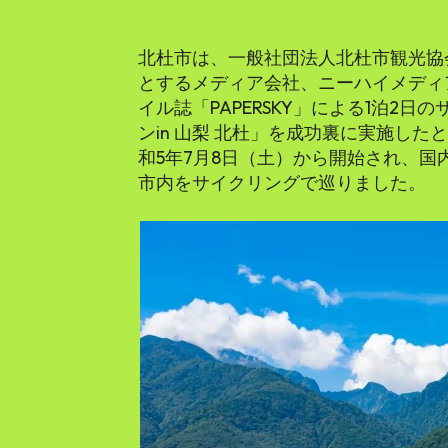
北杜市は、一般社団法人北杜市観光協
とするメディア会社、ニーハイメディ
イル誌「PAPERSKY」による1泊2
ンin 山梨 北杜」を成功裏に実施し
和5年7月8日（土）から開始され、国
市内をサイクリングで巡りました。