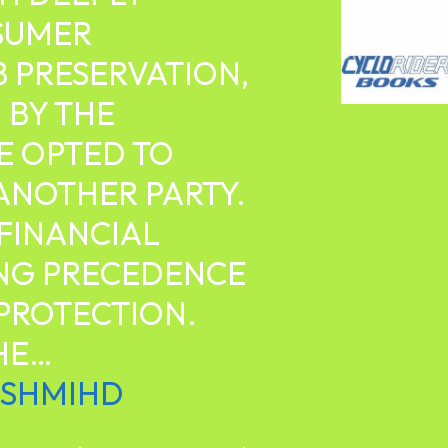
SUMER
B PRESERVATION,
 BY THE
E OPTED TO
ANOTHER PARTY.
 FINANCIAL
ING PRECEDENCE
PROTECTION.
THE…
O1SHMIHD