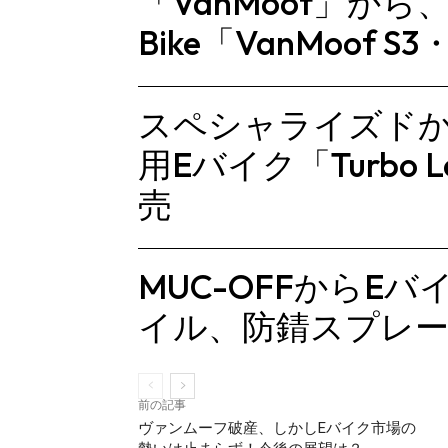
「VanMoof」から
Bike「VanMoof
スペシャライズド
用Eバイク「Turbo Le
売
MUC-OFFからE
イル、防錆スプレ
前の記事
ヴァンムーフ破産、しかしEバイク市場の