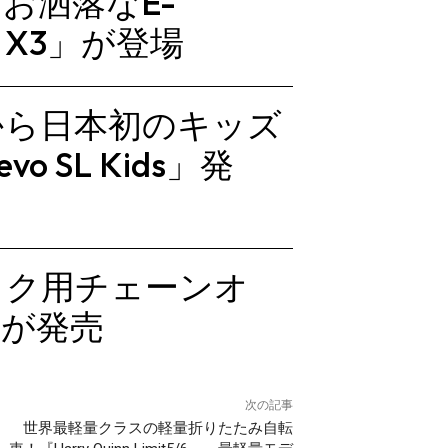
、お洒落なE-
 S3・X3」が登場
から日本初のキッズ
vo SL Kids」発
バイク用チェーンオ
ーが発売
次の記事
世界最軽量クラスの軽量折りたたみ自転