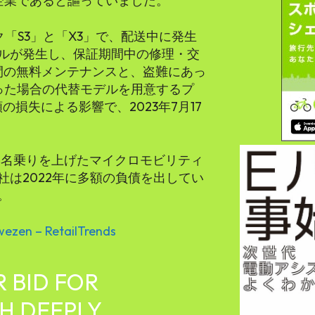
企業であると謳っていました。
ク「S3」と「X3」で、配送中に発生
ルが発生し、保証期間中の修理・交
間の無料メンテナンスと、盗難にあっ
った場合の代替モデルを用意するプ
多額の損失による影響で、2023年7月17
初、買収に名乗りを上げたマイクロモビリティ
は2022年に多額の負債を出してい
。
ezen – RetailTrends
R BID FOR
CH DEEPLY