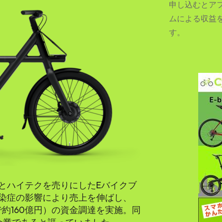
申し込むとア
ムによる収益
す。
SEARCH...
とハイテクを売りにしたEバイクブ
染症の影響により売上を伸ばし、
円で約160億円）の資金調達を実施。同