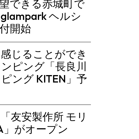
望できる赤城町で
ampark ヘルシ
付開始
を感じることができ
ランピング「長良川
ング KITEN」予
「友安製作所 モリ
YA」がオープン