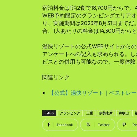
宿泊料金は1泊2食で18,700円から
WEB予約限定のグランピングエリア
り、実施期間は2023年8月31日まで
合、1人あたりの料金は14,300円か
湯快リゾートの公式WEBサイトから
アンケートへの記入も求められる。し
ビスとの併用も可能なので、一度体験
関連リンク
【公式】湯快リゾート｜ベストレート保証 (
TAGS
グランピング
三重
伊勢志摩
和歌山
Facebook
Twitter
Pi