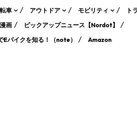
転車
アウトドア
モビリティ
ト
漫画
ピックアップニュース【Nordot】
でEバイクを知る！（note）
Amazon