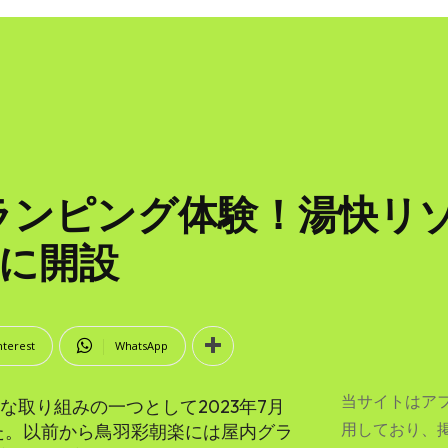
ランピング体験！湯快リゾ
ルに開設
nterest
WhatsApp
当サイトはア
な取り組みの一つとして2023年7月
用しており、
た。以前から鳥羽彩朝楽には屋内グラ