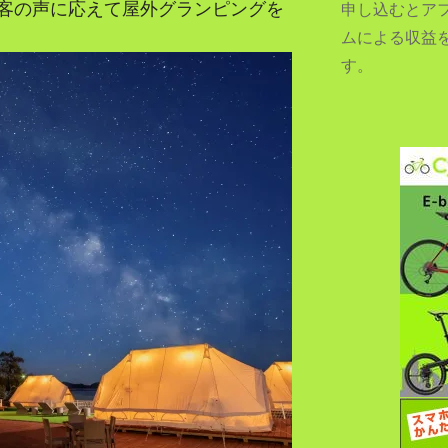
客の声に応えて屋外グランピングを
申し込むとア
ムによる収益
す。
SEARCH...