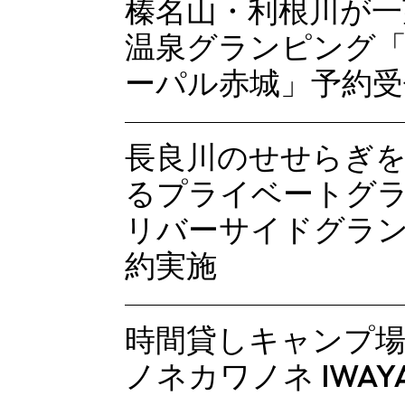
榛名山・利根川が一
温泉グランピング「gl
ーパル赤城」予約受
長良川のせせらぎ
るプライベートグ
リバーサイドグランピ
約実施
時間貸しキャンプ場
ノネカワノネ IWA