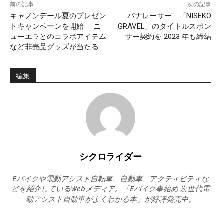
前の記事
次の記事
キャノンデール夏のプレゼン
パナレーサー 「NISEKO
トキャンペーンを開始 ニ
GRAVEL」のタイトルスポン
ューエラとのコラボアイテム
サー契約を 2023 年も締結
など非売品グッズが当たる
編集
シクロライダー
Eバイクや電動アシスト自転車、自動車、アクティビティな
どを紹介しているWebメディア。「Eバイク事始め 次世代電
動アシスト自動車がよくわかる本」が好評発売中。