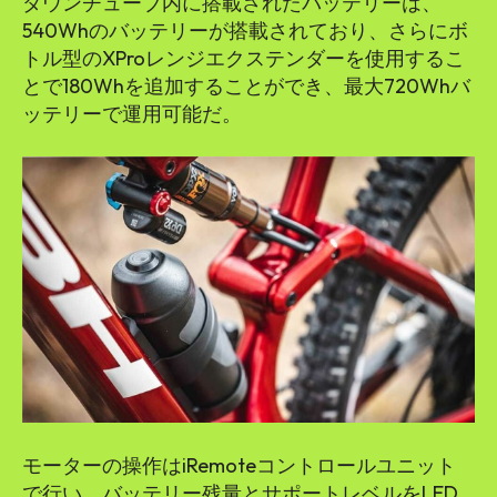
ダウンチューブ内に搭載されたバッテリーは、
540Whのバッテリーが搭載されており、さらにボ
トル型のXProレンジエクステンダーを使用するこ
とで180Whを追加することができ、最大720Whバ
ッテリーで運用可能だ。
モーターの操作はiRemoteコントロールユニット
で行い、バッテリー残量とサポートレベルをLED