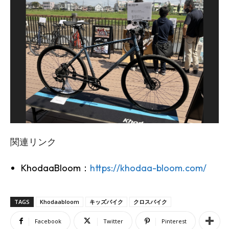
関連リンク
KhodaaBloom：
https://khodaa-bloom.com/
TAGS
Khodaabloom
キッズバイク
クロスバイク
Facebook
Twitter
Pinterest