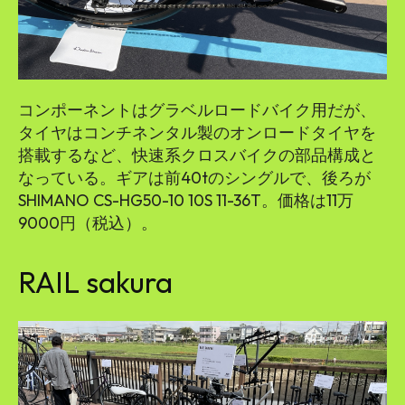
コンポーネントはグラベルロードバイク用だが、
タイヤはコンチネンタル製のオンロードタイヤを
搭載するなど、快速系クロスバイクの部品構成と
なっている。ギアは前40tのシングルで、後ろが
SHIMANO CS-HG50-10 10S 11-36T。価格は11万
9000円（税込）。
RAIL sakura