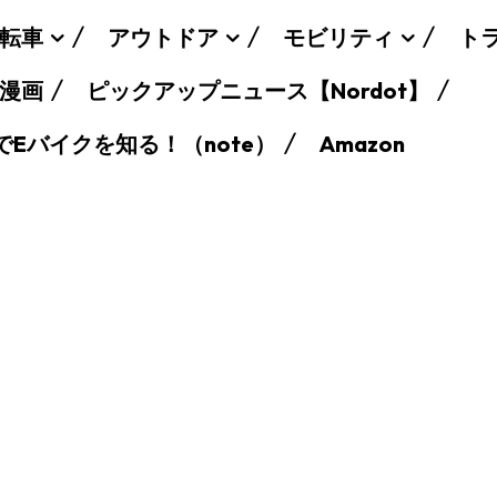
転車
アウトドア
モビリティ
ト
漫画
ピックアップニュース【Nordot】
でEバイクを知る！（note）
Amazon