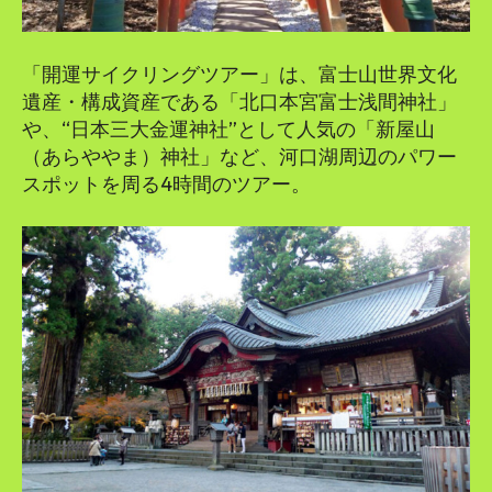
「開運サイクリングツアー」は、富士山世界文化
遺産・構成資産である「北口本宮富士浅間神社」
や、“日本三大金運神社”として人気の「新屋山
（あらややま）神社」など、河口湖周辺のパワー
スポットを周る4時間のツアー。