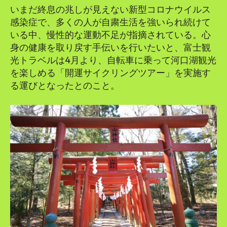
​​いまだ終息の兆しが見えない新型コロナウイルス
感染症で、多くの人が自粛生活を強いられ続けて
いる中、慢性的な運動不足が指摘されている。心
身の健康を取り戻す手伝いを行いたいと、富士観
光トラベルは4月より、自転車に乗って河口湖観光
を楽しめる「開運サイクリングツアー」を実施す
る運びとなったとのこと。