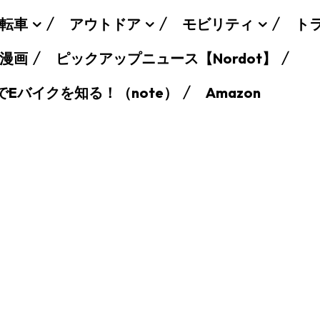
転車
アウトドア
モビリティ
ト
漫画
ピックアップニュース【Nordot】
でEバイクを知る！（note）
Amazon