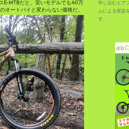
E-MTBだと、安いモデルでも40万
申し込むとア
CCのオートバイと変わらない価格だ。
ムによる収益
す。
SEARCH...