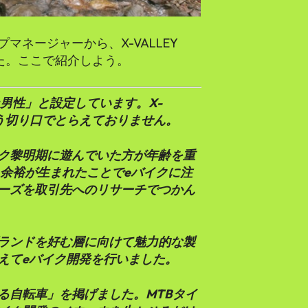
ネージャーから、X-VALLEY
った。ここで紹介しよう。
男性」と設定しています。X-
という切り口でとらえておりません。
ク黎明期に遊んでいた方が年齢を重
も余裕が生まれたことでeバイクに注
ーズを取引先へのリサーチでつかん
ランドを好む層に向けて魅力的な製
えてeバイク開発を行いました。
る自転車」を掲げました。MTBタイ