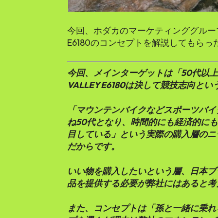
今回、ホダカのマーケティンググループマ
E6180のコンセプトを解説してもら
今回、メインターゲットは「50代以上
VALLEY E6180は決して競技志向
「マウンテンバイクなどスポーツバイ
ね50代となり、時間的にも経済的に
目している」という実際の購入層のニ
だからです。
いい物を購入したいという層、日本ブ
品を提供する必要が弊社にはあると考
また、コンセプトは「孫と一緒に乗れ