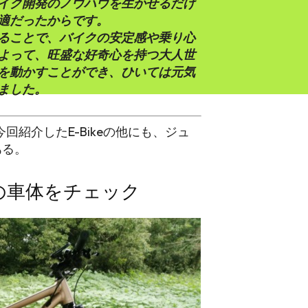
イク開発のノウハウを生かせるだけ
適だったからです。
ることで、バイクの安定感や乗り心
よって、旺盛な好奇心を持つ大人世
を動かすことができ、ひいては元気
ました。
は今回紹介したE-Bikeの他にも、ジュ
ある。
6180の車体をチェック