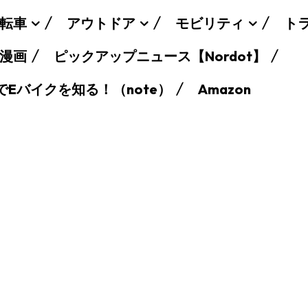
転車
アウトドア
モビリティ
ト
漫画
ピックアップニュース【Nordot】
でEバイクを知る！（note）
Amazon