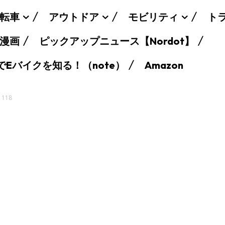
転車
アウトドア
モビリティ
ト
漫画
ピックアップニュース【Nordot】
でEバイクを知る！（note）
Amazon
1118
SEARCH...