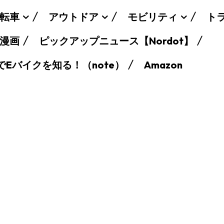
転車
アウトドア
モビリティ
ト
漫画
ピックアップニュース【Nordot】
でEバイクを知る！（note）
Amazon