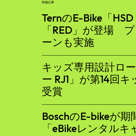
関連記事
TernのE-Bike「H
「RED」が登場 
ーンも実施
キッズ専用設計ロ
ー RJ1」が第14
受賞
BoschのE-bike
「eBikeレンタル