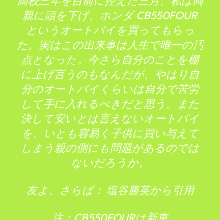
高校三年を目前に控えた三月、私は両
親に頭を下げ、ホンダ CB550FOUR
というオートバイを買ってもらっ
た。実はこの出来事は人生で唯一の汚
点となった。今さら自分のことを棚
に上げ言うのもなんだが、やはり自
分のオートバイくらいは自分で苦労
して手に入れるべきだと思う。また
決して安いとは言えないオートバイ
を、いとも容易く子供に買い与えて
しまう親の側にも問題があるのでは
ないだろうか。
友よ、さらば： 塩谷勝英から引用
注：CB550FOURは新車