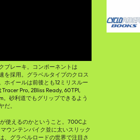
スクブレーキ。コンポーネントは
2Tの11速を採用。グラベルタイプのクロス
。ホイールは前後とも12ミリスルー
ro, 2Bliss Ready, 60TPI,
 700x38mm。砂利道でもグリップできるよう
ヤだ。
格が使えるのかということ。700Cよ
、マウンテンバイク並に太いスリック
は、グラベルロードの世界で注目さ