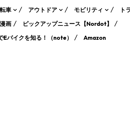
転車
アウトドア
モビリティ
ト
漫画
ピックアップニュース【Nordot】
でEバイクを知る！（note）
Amazon