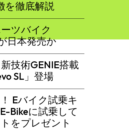
特徴を徹底解説
ポーツバイク
oll」が日本発売か
技術GENIE搭載
vo SL」登場
快！ Eバイク試乗キ
-Bikeに試乗して
イトをプレゼント