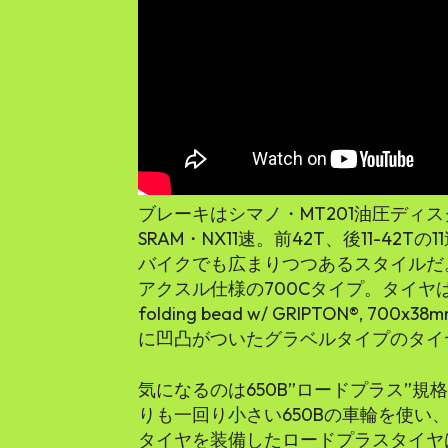
ブレーキはシマノ・MT201油圧ディ
SRAM・NX11速。前42T、後11-4
バイクでも広まりつつあるスタイルだ
アクスル仕様の700Cタイプ。タイヤはTracer P
folding bead w/ GRIPTON®,
に凹凸がついたグラベルタイプのタイ
気になるのは650B”ロードプラス”規
りも一回り小さい650Bの車輪を使い
タイヤを装備したロードプラスタイヤ