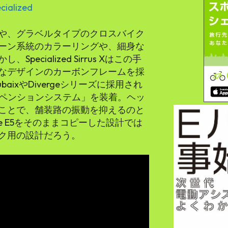
cialized
や、グラベルタイプのクロスバイク
ーン系統のカラーリングや、細身な
cialized Sirrus Xはこの手
なデザインのカーボンフレームを採
ubaixやDivergeシリーズに採用され
k サスペンションシステム」を装着。ヘッ
ことで、舗装路の振動を抑えるのと
ge E5をそのままコピーした設計では
ク用の設計だろう。