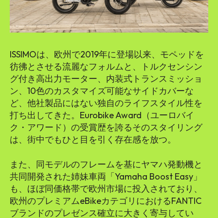
ISSIMOは、欧州で2019年に登場以来、モペッドを
彷彿とさせる流麗なフォルムと、トルクセンシン
グ付き高出力モーター、内装式トランスミッショ
ン、10色のカスタマイズ可能なサイドカバーな
ど、他社製品にはない独自のライフスタイル性を
打ち出してきた。Eurobike Award（ユーロバイ
ク・アワード）の受賞歴を誇るそのスタイリング
は、街中でもひと目を引く存在感を放つ。
また、同モデルのフレームを基にヤマハ発動機と
共同開発された姉妹車両「Yamaha Boost Easy」
も、ほぼ同価格帯で欧州市場に投入されており、
欧州のプレミアムeBikeカテゴリにおけるFANTIC
ブランドのプレゼンス確立に大きく寄与してい