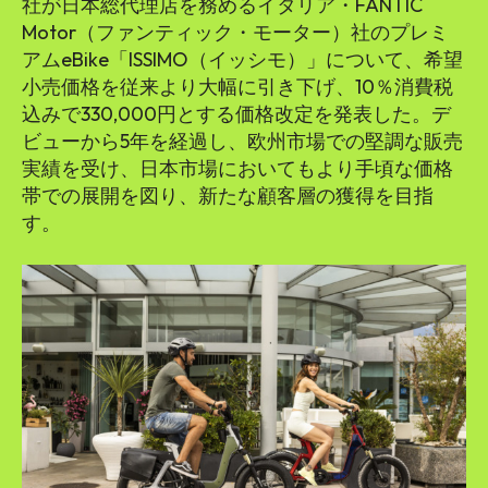
社が日本総代理店を務めるイタリア・FANTIC
Motor（ファンティック・モーター）社のプレミ
アムeBike「ISSIMO（イッシモ）」について、希望
小売価格を従来より大幅に引き下げ、10％消費税
込みで330,000円とする価格改定を発表した。デ
ビューから5年を経過し、欧州市場での堅調な販売
実績を受け、日本市場においてもより手頃な価格
帯での展開を図り、新たな顧客層の獲得を目指
す。