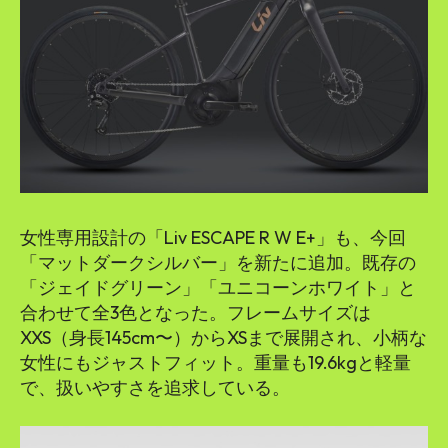
女性専用設計の「Liv ESCAPE R W E+」も、今回
「マットダークシルバー」を新たに追加。既存の
「ジェイドグリーン」「ユニコーンホワイト」と
合わせて全3色となった。フレームサイズは
XXS（身長145cm〜）からXSまで展開され、小柄な
女性にもジャストフィット。重量も19.6kgと軽量
で、扱いやすさを追求している。