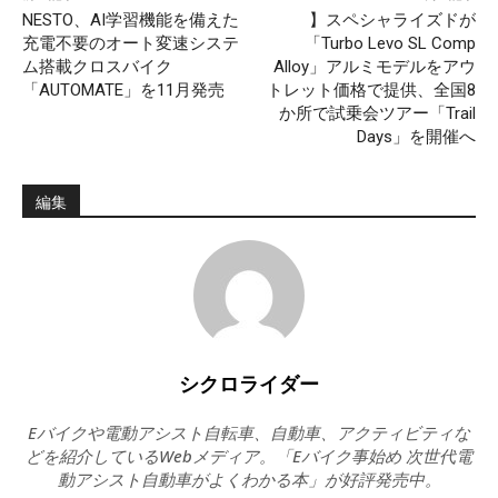
NESTO、AI学習機能を備えた
】スペシャライズドが
充電不要のオート変速システ
「Turbo Levo SL Comp
ム搭載クロスバイク
Alloy」アルミモデルをアウ
「AUTOMATE」を11月発売
トレット価格で提供、全国8
か所で試乗会ツアー「Trail
Days」を開催へ
編集
シクロライダー
Eバイクや電動アシスト自転車、自動車、アクティビティな
どを紹介しているWebメディア。「Eバイク事始め 次世代電
動アシスト自動車がよくわかる本」が好評発売中。