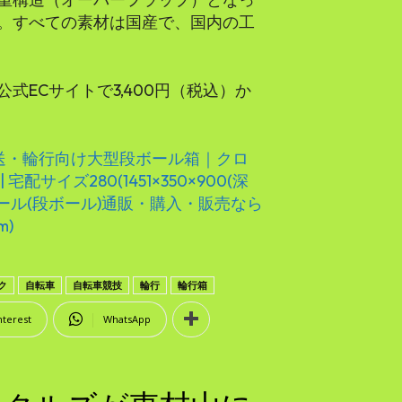
。すべての素材は国産で、国内の工
式ECサイトで3,400円（税込）か
輸送・輪行向け大型段ボール箱｜クロ
サイズ280(1451×350×900(深
ンボール(段ボール)通販・購入・販売なら
m)
ク
自転車
自転車競技
輪行
輪行箱
nterest
WhatsApp