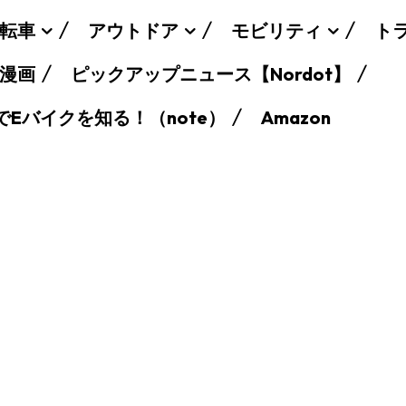
転車
アウトドア
モビリティ
ト
漫画
ピックアップニュース【Nordot】
でEバイクを知る！（note）
Amazon