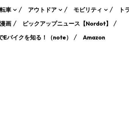
転車
アウトドア
モビリティ
ト
漫画
ピックアップニュース【Nordot】
でEバイクを知る！（note）
Amazon