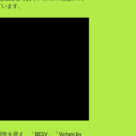
ています。
年を迎え、「BESV」「Votani by