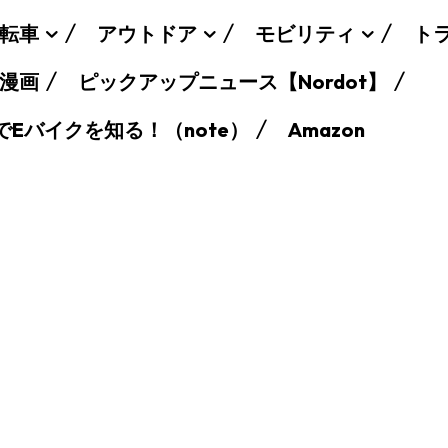
転車
アウトドア
モビリティ
ト
漫画
ピックアップニュース【Nordot】
でEバイクを知る！（note）
Amazon