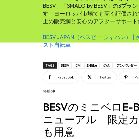
BESV」「SMALO by BESV」の3ブ
す。ヨーロッパ市場でも高く評価されて
上の販売網と安心のアフターサポート
BESV JAPAN（ベスビー ジャパン） |
スト自転車
TAGS
BESV
CM
E-Bike
のん
アンバサダー
Facebook
Twitter
Pi
関連記事
BESVのミニベロE-B
ニューアル 限定
も用意