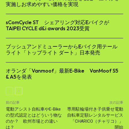
実施しお求めやすい価格を実現
sComCycle ST シェアリング対応Eバイクが
TAIPEI CYCLE d&i awards 2023受賞
ブッシュアンドミューラーからEバイク用テール
ライト「トップライト ダート」日本発売
オランダ「Vanmoof」最新E-Bike VanMoof S5
& A5を発表
前の記事
次の記事
電動アシスト自転車やE-Bike
専用駐輪場付き子供乗せ電動
の型式認定とはどういう物な
自転車定額レンタルサービス
のか？ 欧州市場との違い
「CHARICO（チャリコ）」
は？
開始