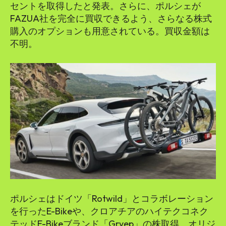
セントを取得したと発表。さらに、ポルシェが
FAZUA社を完全に買収できるよう、さらなる株式
購入のオプションも用意されている。買収金額は
不明。
ポルシェはドイツ「Rotwild」とコラボレーション
を行ったE-Bikeや、クロアチアのハイテクコネク
テッドE-Bikeブランド「Gryep」の株取得、オリジ