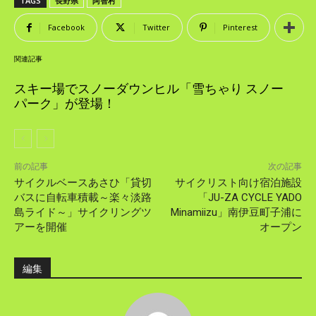
TAGS
長野県
阿智村
Facebook
Twitter
Pinterest
関連記事
スキー場でスノーダウンヒル「雪ちゃり スノー
パーク」が登場！
前の記事
次の記事
サイクルベースあさひ「貸切
サイクリスト向け宿泊施設
バスに自転車積載～楽々淡路
「JU-ZA CYCLE YADO
島ライド～」サイクリングツ
Minamiizu」南伊豆町子浦に
アーを開催
オープン
編集