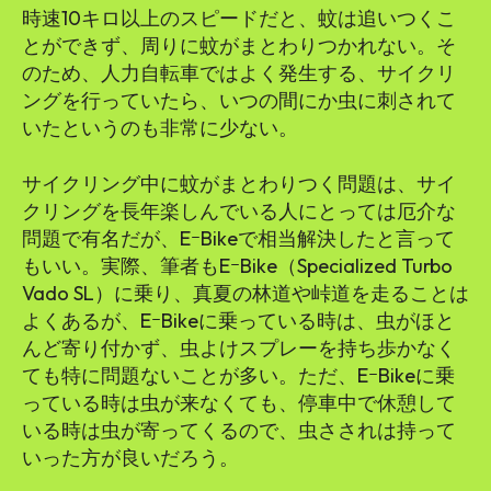
時速10キロ以上のスピードだと、蚊は追いつくこ
とができず、周りに蚊がまとわりつかれない。そ
のため、人力自転車ではよく発生する、サイクリ
ングを行っていたら、いつの間にか虫に刺されて
いたというのも非常に少ない。
サイクリング中に蚊がまとわりつく問題は、サイ
クリングを長年楽しんでいる人にとっては厄介な
問題で有名だが、EｰBikeで相当解決したと言って
もいい。実際、筆者もEｰBike（Specialized Turbo
Vado SL）に乗り、真夏の林道や峠道を走ることは
よくあるが、EｰBikeに乗っている時は、虫がほと
んど寄り付かず、虫よけスプレーを持ち歩かなく
ても特に問題ないことが多い。ただ、EｰBikeに乗
っている時は虫が来なくても、停車中で休憩して
いる時は虫が寄ってくるので、虫さされは持って
いった方が良いだろう。