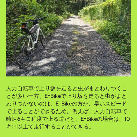
人力自転車で上り坂を走ると虫がまとわりつくこ
とが多い一方、EｰBikeで上り坂を走ると虫がまと
わりつかないのは、EｰBikeの方が、早いスピード
で上ることができるため。例えば、人力自転車で
時速6キロ程度で上る道だと、EｰBikeの場合は、10
キロ以上で走行することができる。