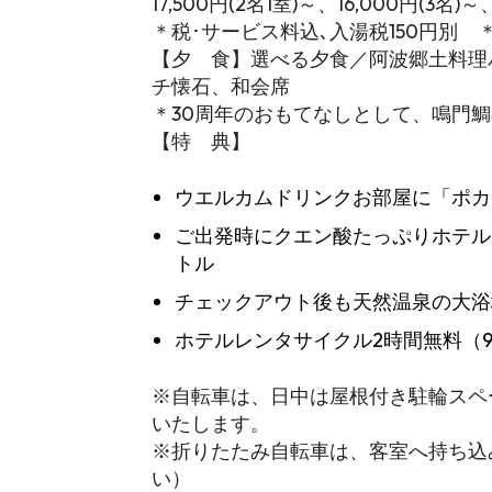
17,500円(2名1室)～、16,000円(3名
＊税･サービス料込､入湯税150円別 
【夕 食】選べる夕食／阿波郷土料理
チ懐石、和会席
＊30周年のおもてなしとして、鳴門
【特 典】
ウエルカムドリンクお部屋に「ポカ
ご出発時にクエン酸たっぷりホテル
トル
チェックアウト後も天然温泉の大浴
ホテルレンタサイクル2時間無料（9
※自転車は、日中は屋根付き駐輪スペ
いたします。
※折りたたみ自転車は、客室へ持ち込
い）