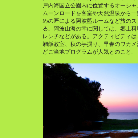
戸内海国立公園内に位置するオーシャ
ムーンロードを客室や天然温泉から一
めの匠による阿波藍ルームなど旅のス
る。阿波山海の幸に関しては、郷土料
レンチなどがある。アクティビティは
鯛飯教室、秋の芋掘り、早春のワカメ
どご当地プログラムが人気とのこと。