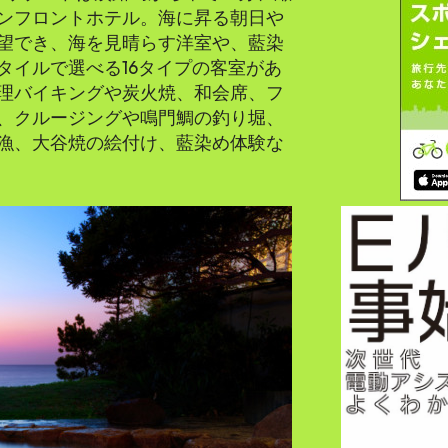
ンフロントホテル。海に昇る朝日や
望でき、海を見晴らす洋室や、藍染
タイルで選べる16タイプの客室があ
理バイキングや炭火焼、和会席、フ
、クルージングや鳴門鯛の釣り堀、
漁、大谷焼の絵付け、藍染め体験な