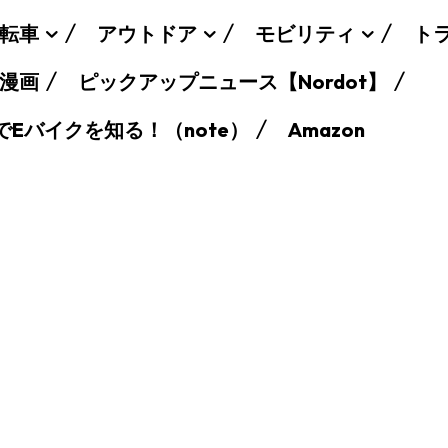
転車
アウトドア
モビリティ
ト
漫画
ピックアップニュース【Nordot】
でEバイクを知る！（note）
Amazon