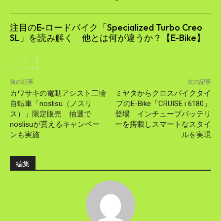
注目のE-ロードバイク「Specialized Turbo Creo
SL」を読み解く 他とは何が違うか？【E-Bike】
前の記事
次の記事
カワサキの電動アシスト三輪
ミヤタからクロスバイクタイ
自転車「noslisu（ノスリ
プのE-Bike「CRUISE i 6180」
ス）」限定販売 抽選で
登場 インチューブバッテリ
noslisuが貰えるキャンペー
ーを搭載しスマートなスタイ
ンも実施
ルを実現
編集