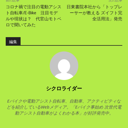
前の記事
次の記事
コロナ禍で注目の電動アシス
日東書院本社から「トップレ
ト自転車/E-Bike 注目モデ
ーサーが教える ズイフト完
ルや現状は？ 代官山モトベ
全活用法」発売
ロで聞いてみた
編集
シクロライダー
Eバイクや電動アシスト自転車、自動車、アクティビティな
どを紹介しているWebメディア。「Eバイク事始め 次世代電
動アシスト自動車がよくわかる本」が好評発売中。