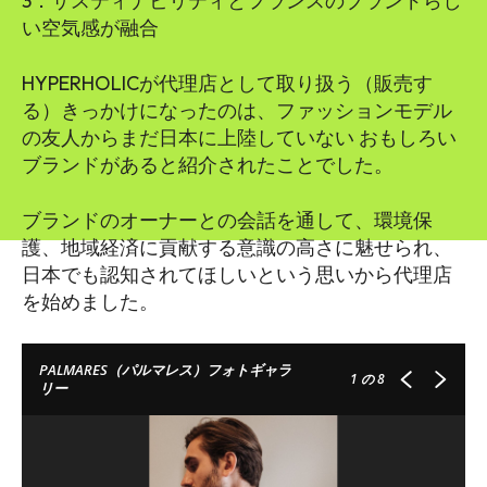
3．サスティナビリティとフランスのブランドらし
い空気感が融合
HYPERHOLICが代理店として取り扱う（販売す
る）きっかけになったのは、ファッションモデル
の友人からまだ日本に上陸していない おもしろい
ブランドがあると紹介されたことでした。
ブランドのオーナーとの会話を通して、環境保
護、地域経済に貢献する意識の高さに魅せられ、
日本でも認知されてほしいという思いから代理店
を始めました。
PALMARES（パルマレス）フォトギャラ
1
の 8
リー