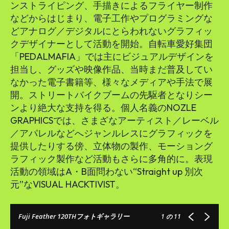
ンストライピング、手描きによるフライヤー制作
などからはじまり、電子工作やプログラミングな
どアナログ／デジタルにとらわれないグラフィッ
クデザイナーとして活動を開始。自転車愛好集団
「PEDALMAFIA」では主にビジュアルデザインを
担当し、グッズや映像作品、当時まだ普及してい
なかった電子書籍等、様々なメディアや手法で展
開。ストリートバイクブームの先駆者となりシー
ンより絶大な支持を得る。個人名義のNOZLE
GRAPHICSでは、さまざなアーティスト／レーベル
／アパレルなどへジャンルレスにグラフィックを
提供したりする傍、立体物の製作、モーショング
ラフィック製作など活動もさらに多角的に。表現
活動の領域はA・B面問わない“Straight up 別次
元”なVISUAL HACKTIVIST。
Fuji Feather 120THフォトギャラリー
1
の 11