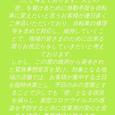
「密」を避けるために移動手段を自転
車に変えたいと言うお客様が連日多く
ご来店いただいており、自転車の修理
等を含めて対応し、維持していくこ
とで、地域の皆さまのために出来る
限りお役立ちをしていきたいと考え
ております。
しかし、この度の政府から発令され
た緊急事態宣言を受け、対象となる地
域の店舗では、お客様が集中する土日
を臨時休業とし、平日のみの営業とす
ることで少しでも「密」となる状況
を減らし、新型コロナウイルスの感
染を予防すると共に従業員の安心と安