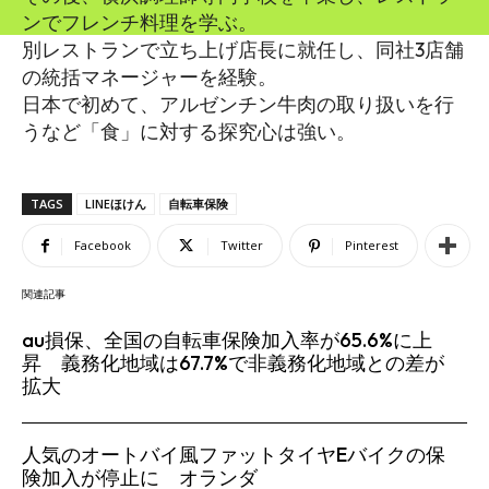
ンでフレンチ料理を学ぶ。
別レストランで立ち上げ店長に就任し、同社3店舗
の統括マネージャーを経験。
日本で初めて、アルゼンチン牛肉の取り扱いを行
うなど「食」に対する探究心は強い。
TAGS
LINEほけん
自転車保険
Facebook
Twitter
Pinterest
関連記事
au損保、全国の自転車保険加入率が65.6%に上
昇 義務化地域は67.7%で非義務化地域との差が
拡大
人気のオートバイ風ファットタイヤEバイクの保
険加入が停止に オランダ