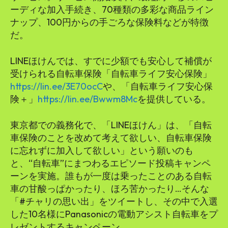
ーディな加入手続き、70種類の多彩な商品ライン
ナップ、100円からの手ごろな保険料などが特徴
だ。
LINEほけんでは、すでに少額でも安心して補償が
受けられる自転車保険「自転車ライフ安心保険」
https://lin.ee/3E70ocC
や、「自転車ライフ安心保
険＋」
https://lin.ee/Bwwm8Mc
を提供している。
東京都での義務化で、「LINEほけん」は、「自転
車保険のことを改めて考えて欲しい、自転車保険
に忘れずに加入して欲しい」という願いのも
と、“自転車”にまつわるエピソード投稿キャンペ
ーンを実施。誰もが一度は乗ったことのある自転
車の甘酸っぱかったり、ほろ苦かったり…そんな
「#️チャリの思い出」をツイートし、その中で入選
した10名様にPanasonicの電動アシスト自転車をプ
レゼントするキャンペーン。