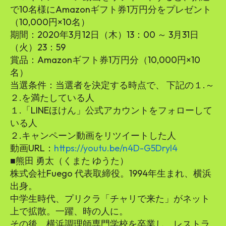
で10名様にAmazonギフト券1万円分をプレゼント
（10,000円×10名）
期間：2020年3月12日（木）13：00 ～ 3月31日
（火）23：59
賞品：Amazonギフト券1万円分（10,000円×10
名）
当選条件：当選者を決定する時点で、 下記の１.～
２.を満たしている人
１.「LINEほけん」公式アカウントをフォローして
いる人
２.キャンペーン動画をリツイートした人
動画URL：
https://youtu.be/n4D-G5DryI4
■熊田 勇太（くまた ゆうた）
株式会社Fuego 代表取締役。1994年生まれ、横浜
出身。
中学生時代、プリクラ「チャリで来た」がネット
上で拡散。一躍、時の人に。
その後、横浜調理師専門学校を卒業し、レストラ