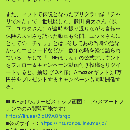
また、ネットで伝説となったプリクラ画像「チャ
リで来た」で一世風靡した、熊田 勇太さん（以
下、ユウタさん）が当時を振り返りながら自転車
保険の大切さを語った動画も公開。ユウタさんに
とっての「チャリ」とは…そしてあの当時の危な
かったエピソードなどが十数年の時を経て語られ
ている。そして「LINEほけん」の公式アカウント
をフォロー＆キャンペーン動画付き投稿をリツイ
ートすると、抽選で10名様にAmazonギフト券1万
円分をプレゼントするキャンペーンも同時開催す
る。
■LINEほけんサービストップ画面：（※スマートフ
ォンでのみ閲覧可能です）
https://lin.ee/2loU9A0/srqq
■公式サイト：
https://insurance.line.me/ja/